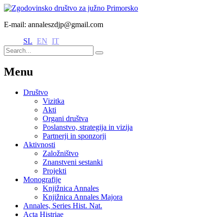
E-mail: annaleszdjp@gmail.com
SL
EN
IT
Menu
Društvo
Vizitka
Akti
Organi društva
Poslanstvo, strategija in vizija
Partnerji in sponzorji
Aktivnosti
Založništvo
Znanstveni sestanki
Projekti
Monografije
Knjižnica Annales
Knjižnica Annales Majora
Annales, Series Hist. Nat.
Acta Histriae