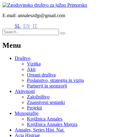
E-mail: annaleszdjp@gmail.com
SL
EN
IT
Menu
Društvo
Vizitka
Akti
Organi društva
Poslanstvo, strategija in vizija
Partnerji in sponzorji
Aktivnosti
Založništvo
Znanstveni sestanki
Projekti
Monografije
Knjižnica Annales
Knjižnica Annales Majora
Annales, Series Hist. Nat.
Acta Histriae