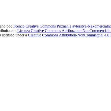
ljeno pod
licenco Creative Commons Priznanje avtorstva-Nekomercial
tribuita con
Licenza Creative Commons Attribuzione-NonCommerciale 4
s licensed under a
Creative Commons Attribution-NonCommercial 4.0 I