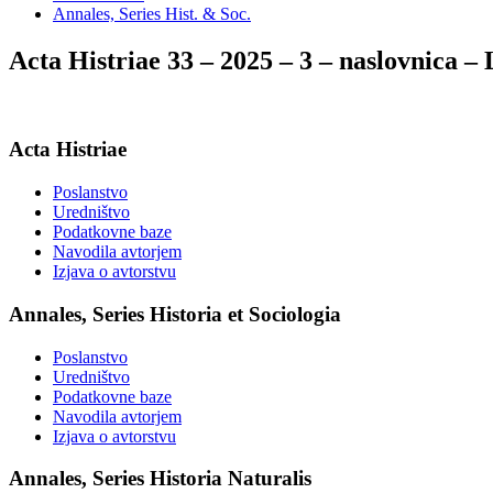
Annales, Series Hist. & Soc.
Acta Histriae 33 – 2025 – 3 – naslovnica
Acta Histriae
Poslanstvo
Uredništvo
Podatkovne baze
Navodila avtorjem
Izjava o avtorstvu
Annales, Series Historia et Sociologia
Poslanstvo
Uredništvo
Podatkovne baze
Navodila avtorjem
Izjava o avtorstvu
Annales, Series Historia Naturalis