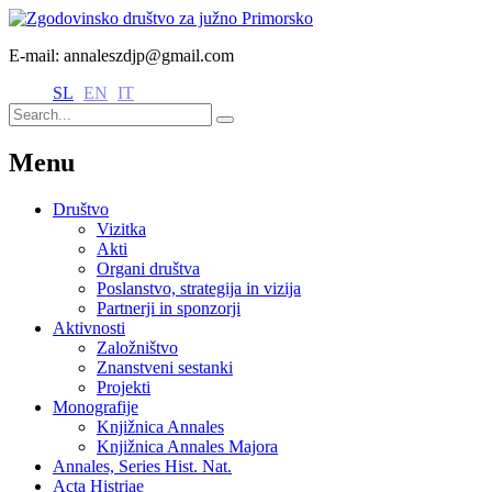
E-mail: annaleszdjp@gmail.com
SL
EN
IT
Menu
Društvo
Vizitka
Akti
Organi društva
Poslanstvo, strategija in vizija
Partnerji in sponzorji
Aktivnosti
Založništvo
Znanstveni sestanki
Projekti
Monografije
Knjižnica Annales
Knjižnica Annales Majora
Annales, Series Hist. Nat.
Acta Histriae