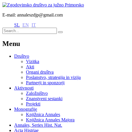
E-mail: annaleszdjp@gmail.com
SL
EN
IT
Menu
Društvo
Vizitka
Akti
Organi društva
Poslanstvo, strategija in vizija
Partnerji in sponzorji
Aktivnosti
Založništvo
Znanstveni sestanki
Projekti
Monografije
Knjižnica Annales
Knjižnica Annales Majora
Annales, Series Hist. Nat.
Acta Histriae