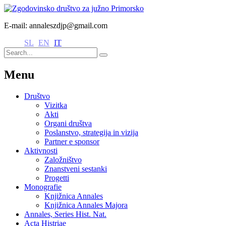
E-mail: annaleszdjp@gmail.com
SL
EN
IT
Menu
Društvo
Vizitka
Akti
Organi društva
Poslanstvo, strategija in vizija
Partner e sponsor
Aktivnosti
Založništvo
Znanstveni sestanki
Progetti
Monografie
Knjižnica Annales
Knjižnica Annales Majora
Annales, Series Hist. Nat.
Acta Histriae