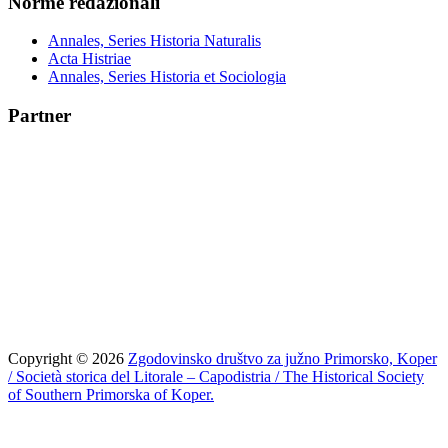
Norme redazionali
Annales, Series Historia Naturalis
Acta Histriae
Annales, Series Historia et Sociologia
Partner
Copyright © 2026
Zgodovinsko društvo za južno Primorsko, Koper
/ Società storica del Litorale – Capodistria / The Historical Society
of Southern Primorska of Koper.