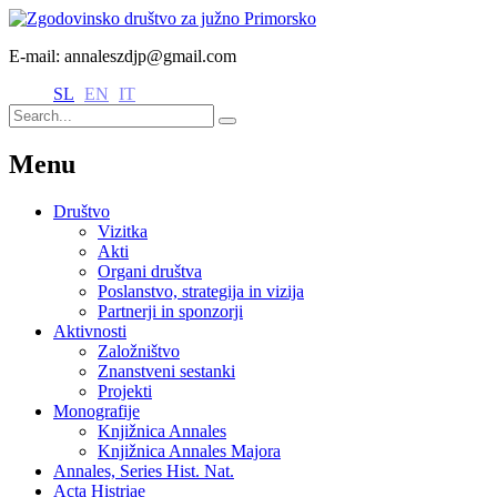
E-mail: annaleszdjp@gmail.com
SL
EN
IT
Menu
Društvo
Vizitka
Akti
Organi društva
Poslanstvo, strategija in vizija
Partnerji in sponzorji
Aktivnosti
Založništvo
Znanstveni sestanki
Projekti
Monografije
Knjižnica Annales
Knjižnica Annales Majora
Annales, Series Hist. Nat.
Acta Histriae