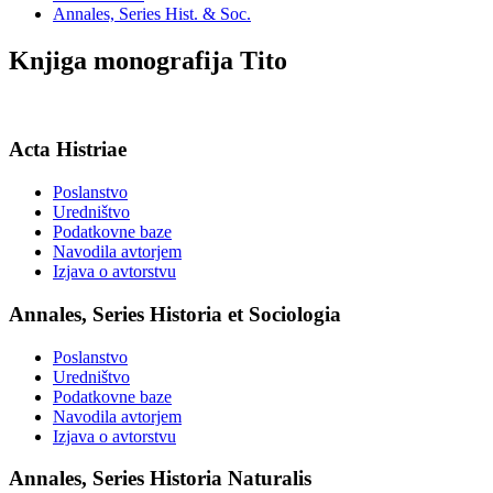
Annales, Series Hist. & Soc.
Knjiga monografija Tito
Acta Histriae
Poslanstvo
Uredništvo
Podatkovne baze
Navodila avtorjem
Izjava o avtorstvu
Annales, Series Historia et Sociologia
Poslanstvo
Uredništvo
Podatkovne baze
Navodila avtorjem
Izjava o avtorstvu
Annales, Series Historia Naturalis