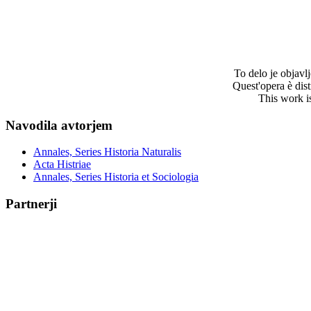
To delo je objav
Quest'opera è dis
This work i
Navodila avtorjem
Annales, Series Historia Naturalis
Acta Histriae
Annales, Series Historia et Sociologia
Partnerji