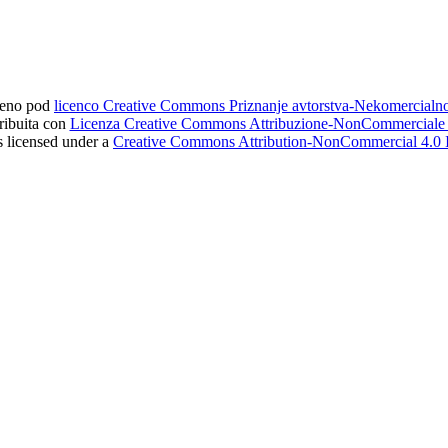
ljeno pod
licenco Creative Commons Priznanje avtorstva-Nekomercial
tribuita con
Licenza Creative Commons Attribuzione-NonCommerciale 4
s licensed under a
Creative Commons Attribution-NonCommercial 4.0 I