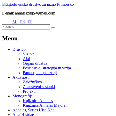
E-mail: annaleszdjp@gmail.com
SL
EN
IT
Menu
Društvo
Vizitka
Akti
Organi društva
Poslanstvo, strategija in vizija
Partnerji in sponzorji
Aktivnosti
Založništvo
Znanstveni sestanki
Projekti
Monografije
Knjižnica Annales
Knjižnica Annales Majora
Annales, Series Hist. Nat.
Acta Histriae