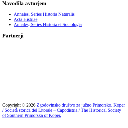
Navodila avtorjem
Annales, Series Historia Naturalis
Acta Histriae
Annales, Series Historia et Sociologia
Partnerji
Copyright © 2026
Zgodovinsko društvo za južno Primorsko, Koper
/ Società storica del Litorale – Capodistria / The Historical Society
of Southern Primorska of Koper.