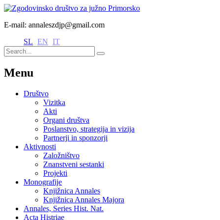
E-mail: annaleszdjp@gmail.com
SL
EN
IT
Menu
Društvo
Vizitka
Akti
Organi društva
Poslanstvo, strategija in vizija
Partnerji in sponzorji
Aktivnosti
Založništvo
Znanstveni sestanki
Projekti
Monografije
Knjižnica Annales
Knjižnica Annales Majora
Annales, Series Hist. Nat.
Acta Histriae