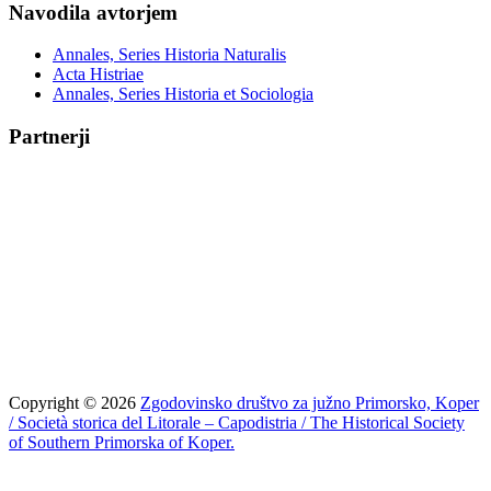
Navodila avtorjem
Annales, Series Historia Naturalis
Acta Histriae
Annales, Series Historia et Sociologia
Partnerji
Copyright © 2026
Zgodovinsko društvo za južno Primorsko, Koper
/ Società storica del Litorale – Capodistria / The Historical Society
of Southern Primorska of Koper.