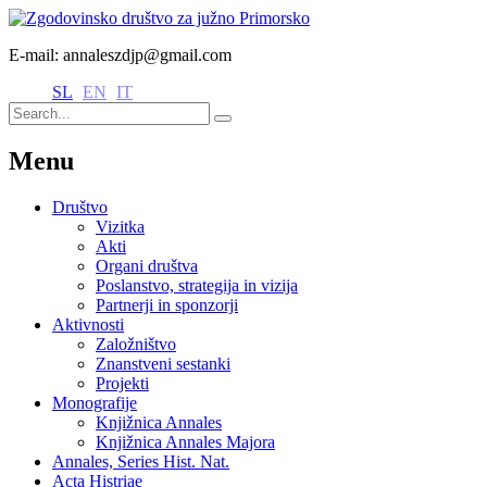
E-mail: annaleszdjp@gmail.com
SL
EN
IT
Menu
Društvo
Vizitka
Akti
Organi društva
Poslanstvo, strategija in vizija
Partnerji in sponzorji
Aktivnosti
Založništvo
Znanstveni sestanki
Projekti
Monografije
Knjižnica Annales
Knjižnica Annales Majora
Annales, Series Hist. Nat.
Acta Histriae