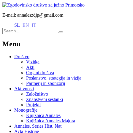
E-mail: annaleszdjp@gmail.com
SL
EN
IT
Menu
Društvo
Vizitka
Akti
Organi društva
Poslanstvo, strategija in vizija
Partnerji in sponzorji
Aktivnosti
Založništvo
Znanstveni sestanki
Projekti
Monografije
Knjižnica Annales
Knjižnica Annales Majora
Annales, Series Hist. Nat.
Acta Histriae