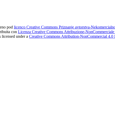
ljeno pod
licenco Creative Commons Priznanje avtorstva-Nekomercial
tribuita con
Licenza Creative Commons Attribuzione-NonCommerciale 4
s licensed under a
Creative Commons Attribution-NonCommercial 4.0 I