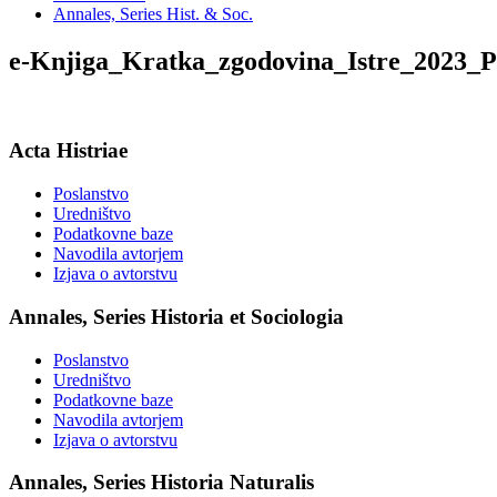
Annales, Series Hist. & Soc.
e-Knjiga_Kratka_zgodovina_Istre_2023_
Acta Histriae
Poslanstvo
Uredništvo
Podatkovne baze
Navodila avtorjem
Izjava o avtorstvu
Annales, Series Historia et Sociologia
Poslanstvo
Uredništvo
Podatkovne baze
Navodila avtorjem
Izjava o avtorstvu
Annales, Series Historia Naturalis