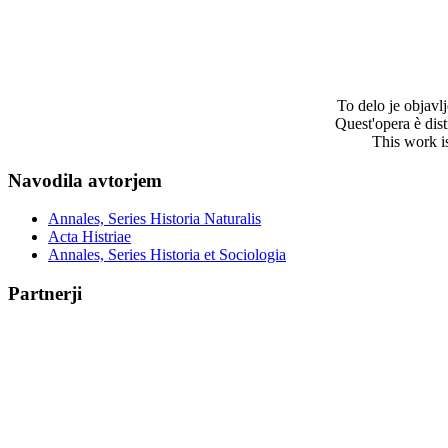
To delo je objav
Quest'opera è dis
This work i
Navodila avtorjem
Annales, Series Historia Naturalis
Acta Histriae
Annales, Series Historia et Sociologia
Partnerji