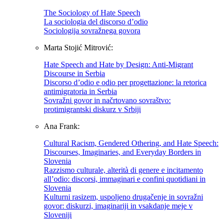
The Sociology of Hate Speech
La sociologia del discorso d’odio
Sociologija sovražnega govora
Marta Stojić Mitrović:
Hate Speech and Hate by Design: Anti-Migrant
Discourse in Serbia
Discorso d’odio e odio per progettazione: la retorica
antimigratoria in Serbia
Sovražni govor in načrtovano sovraštvo:
protimigrantski diskurz v Srbiji
Ana Frank:
Cultural Racism, Gendered Othering, and Hate Speech:
Discourses, Imaginaries, and Everyday Borders in
Slovenia
Razzismo culturale, alterità di genere e incitamento
all’odio: discorsi, immaginari e confini quotidiani in
Slovenia
Kulturni rasizem, uspoljeno drugačenje in sovražni
govor: diskurzi, imaginariji in vsakdanje meje v
Sloveniji