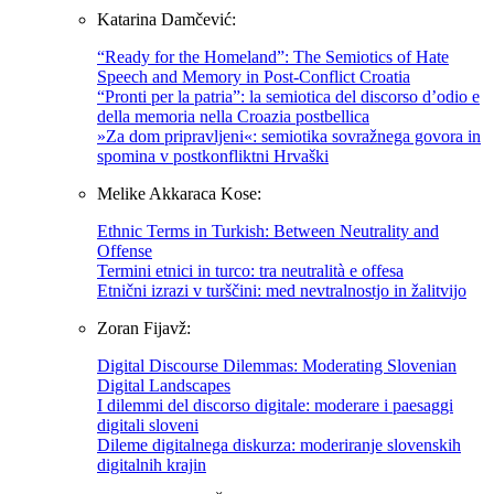
Katarina Damčević:
“Ready for the Homeland”: The Semiotics of Hate
Speech and Memory in Post-Conflict Croatia
“Pronti per la patria”: la semiotica del discorso d’odio e
della memoria nella Croazia postbellica
»Za dom pripravljeni«: semiotika sovražnega govora in
spomina v postkonfliktni Hrvaški
Melike Akkaraca Kose:
Ethnic Terms in Turkish: Between Neutrality and
Offense
Termini etnici in turco: tra neutralità e offesa
Etnični izrazi v turščini: med nevtralnostjo in žalitvijo
Zoran Fijavž:
Digital Discourse Dilemmas: Moderating Slovenian
Digital Landscapes
I dilemmi del discorso digitale: moderare i paesaggi
digitali sloveni
Dileme digitalnega diskurza: moderiranje slovenskih
digitalnih krajin