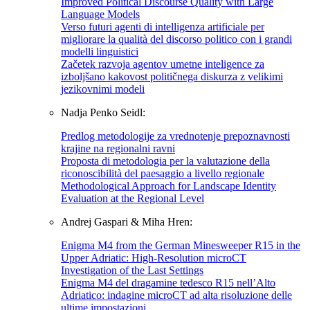
Improved Political Discourse Quality with Large
Language Models
Verso futuri agenti di intelligenza artificiale per
migliorare la qualità del discorso politico con i grandi
modelli linguistici
Začetek razvoja agentov umetne inteligence za
izboljšano kakovost političnega diskurza z velikimi
jezikovnimi modeli
Nadja Penko Seidl:
Predlog metodologije za vrednotenje prepoznavnosti
krajine na regionalni ravni
Proposta di metodologia per la valutazione della
riconoscibilità del paesaggio a livello regionale
Methodological Approach for Landscape Identity
Evaluation at the Regional Level
Andrej Gaspari & Miha Hren:
Enigma M4 from the German Minesweeper R15 in the
Upper Adriatic: High-Resolution microCT
Investigation of the Last Settings
Enigma M4 del dragamine tedesco R15 nell’Alto
Adriatico: indagine microCT ad alta risoluzione delle
ultime impostazioni