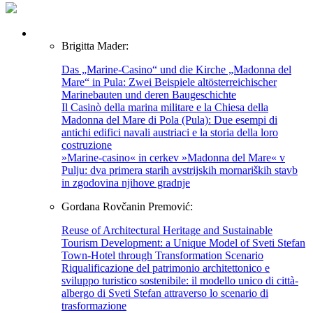
Brigitta Mader:
Das „Marine-Casino“ und die Kirche „Madonna del
Mare“ in Pula: Zwei Beispiele altösterreichischer
Marinebauten und deren Baugeschichte
Il Casinò della marina militare e la Chiesa della
Madonna del Mare di Pola (Pula): Due esempi di
antichi edifici navali austriaci e la storia della loro
costruzione
»Marine-casino« in cerkev »Madonna del Mare« v
Pulju: dva primera starih avstrijskih mornariških stavb
in zgodovina njihove gradnje
Gordana Rovčanin Premović:
Reuse of Architectural Heritage and Sustainable
Tourism Development: a Unique Model of Sveti Stefan
Town-Hotel through Transformation Scenario
Riqualificazione del patrimonio architettonico e
sviluppo turistico sostenibile: il modello unico di città-
albergo di Sveti Stefan attraverso lo scenario di
trasformazione