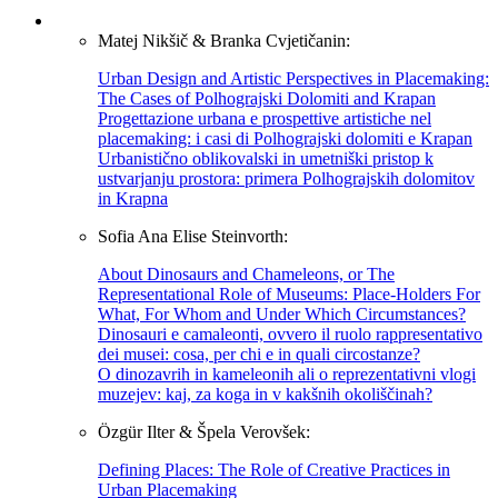
Matej Nikšič & Branka Cvjetičanin:
Urban Design and Artistic Perspectives in Placemaking:
The Cases of Polhograjski Dolomiti and Krapan
Progettazione urbana e prospettive artistiche nel
placemaking: i casi di Polhograjski dolomiti e Krapan
Urbanistično oblikovalski in umetniški pristop k
ustvarjanju prostora: primera Polhograjskih dolomitov
in Krapna
Sofia Ana Elise Steinvorth:
About Dinosaurs and Chameleons, or The
Representational Role of Museums: Place-Holders For
What, For Whom and Under Which Circumstances?
Dinosauri e camaleonti, ovvero il ruolo rappresentativo
dei musei: cosa, per chi e in quali circostanze?
O dinozavrih in kameleonih ali o reprezentativni vlogi
muzejev: kaj, za koga in v kakšnih okoliščinah?
Özgür Ilter & Špela Verovšek:
Defining Places: The Role of Creative Practices in
Urban Placemaking