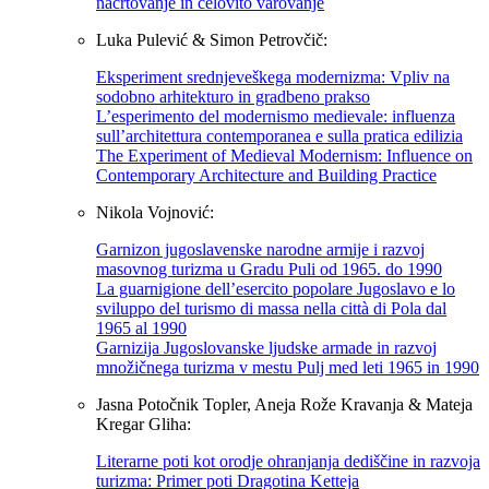
načrtovanje in celovito varovanje
Luka Pulević & Simon Petrovčič:
Eksperiment srednjeveškega modernizma: Vpliv na
sodobno arhitekturo in gradbeno prakso
L’esperimento del modernismo medievale: influenza
sull’architettura contemporanea e sulla pratica edilizia
The Experiment of Medieval Modernism: Influence on
Contemporary Architecture and Building Practice
Nikola Vojnović:
Garnizon jugoslavenske narodne armije i razvoj
masovnog turizma u Gradu Puli od 1965. do 1990
La guarnigione dell’esercito popolare Jugoslavo e lo
sviluppo del turismo di massa nella città di Pola dal
1965 al 1990
Garnizija Jugoslovanske ljudske armade in razvoj
množičnega turizma v mestu Pulj med leti 1965 in 1990
Jasna Potočnik Topler, Aneja Rože Kravanja & Mateja
Kregar Gliha:
Literarne poti kot orodje ohranjanja dediščine in razvoja
turizma: Primer poti Dragotina Ketteja