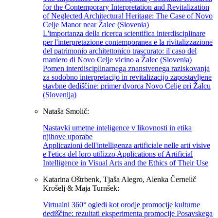
for the Contemporary Interpretation and Revitalization
of Neglected Architectural Heritage: The Case of Novo
Celje Manor near Žalec (Slovenia)
L'importanza della ricerca scientifica interdisciplinare
per l'interpretazione contemporanea e la rivitalizzazione
del patrimonio architettonico trascurato: il caso del
maniero di Novo Celje vicino a Žalec (Slovenia)
Pomen interdisciplinarnega znanstvenega raziskovanja
za sodobno interpretacijo in revitalizacijo zapostavljene
stavbne dediščine: primer dvorca Novo Celje pri Žalcu
(Slovenija)
Nataša Smolič:
Nastavki umetne inteligence v likovnosti in etika
njihove uporabe
Applicazioni dell'intelligenza artificiale nelle arti visive
e l'etica del loro utilizzo Applications of Artificial
Intelligence in Visual Arts and the Ethics of Their Use
Katarina Oštrbenk, Tjaša Alegro, Alenka Černelič
Krošelj & Maja Turnšek:
Virtualni 360° ogledi kot orodje promocije kulturne
dediščine: rezultati eksperimenta promocije Posavskega