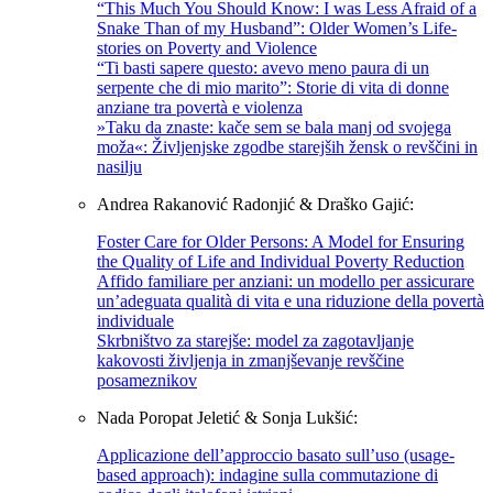
“This Much You Should Know: I was Less Afraid of a
Snake Than of my Husband”: Older Women’s Life-
stories on Poverty and Violence
“Ti basti sapere questo: avevo meno paura di un
serpente che di mio marito”: Storie di vita di donne
anziane tra povertà e violenza
»Taku da znaste: kače sem se bala manj od svojega
moža«: Življenjske zgodbe starejših žensk o revščini in
nasilju
Andrea Rakanović Radonjić & Draško Gajić:
Foster Care for Older Persons: A Model for Ensuring
the Quality of Life and Individual Poverty Reduction
Affido familiare per anziani: un modello per assicurare
un’adeguata qualità di vita e una riduzione della povertà
individuale
Skrbništvo za starejše: model za zagotavljanje
kakovosti življenja in zmanjševanje revščine
posameznikov
Nada Poropat Jeletić & Sonja Lukšić:
Applicazione dell’approccio basato sull’uso (usage-
based approach): indagine sulla commutazione di