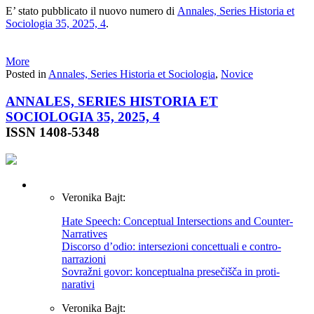
E’ stato pubblicato il nuovo numero di
Annales, Series Historia et
Sociologia 35, 2025, 4
.
More
Posted in
Annales, Series Historia et Sociologia
,
Novice
ANNALES, SERIES HISTORIA ET
SOCIOLOGIA 35, 2025, 4
ISSN 1408-5348
Veronika Bajt:
Hate Speech: Conceptual Intersections and Counter-
Narratives
Discorso d’odio: intersezioni concettuali e contro-
narrazioni
Sovražni govor: konceptualna presečišča in proti-
narativi
Veronika Bajt: