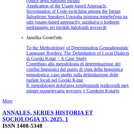
codice degli italofoni istriani
Application of the Usage-based Approach:
Investigation of Code-switching among the Istrian
Italophone Speakers Uporaba pristopa temelječega na
rabi (usage-based approach): raziskava o kodnem
preklapanju pri istrskih italofonih govorcih
Januška Gostečnik:
To the Methodology of Determination Genealinguistic
Language Borders: The Delimitation of Local Dialects
in Gorski Kotar − A Case Study
Contributo alla metodologia di determinazione dei
confini linguistici dal punto di vista della linguistica
genealogica: caso studio sulla delimitazione delle
parlate locali nel Gorski Kotar
K metodologiji določanja zemljepisnih jezikovnih mej:
primer razmejevanja govorov v Gorskem Kotarju
More
ANNALES, SERIES HISTORIA ET
SOCIOLOGIA 35, 2025, 1
ISSN 1408-5348