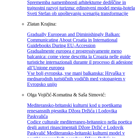
Sprememba namembnosti arhitekturne dediščine in
trajnostni razvoj turizma: edinstveni model mesta-hotela
Sveti Stefan ob upoštevanju scenarija transformacije
Zlatan Krajina:
Gradually European and Diminishingly Balkan:
Communicating About Croatia in International
Guidebooks During EU-Accession
Gradualmente europea e progressivamente meno
balcanica: come viene descritta la Croazia nelle guide
turistiche internazionali durante il processo di adesione
all’Unione europea
Vse bolj evropska, vse manj balkanska: Hrvaška v
mednarodnih turističnih vodičih med vstopanjem v
Evropsko unijo
Olga Vojičić-Komatina & Saša Simović:
Mediteransko-britanski kulturni kod u poetikama
renesansnih pjesnika Džora Držića i Lodovika
Paskvalića
Codice culturale mediterraneo-britannico nella poetica
degli autori rinascimentali Džore Držić e Lodovik
Paskvalić Mediteransko-britanski kulturni model v