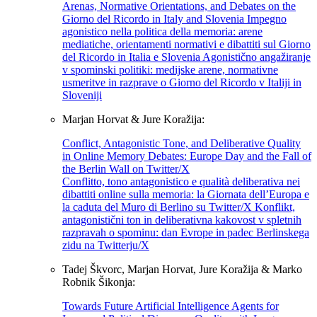
Arenas, Normative Orientations, and Debates on the
Giorno del Ricordo in Italy and Slovenia Impegno
agonistico nella politica della memoria: arene
mediatiche, orientamenti normativi e dibattiti sul Giorno
del Ricordo in Italia e Slovenia Agonistično angažiranje
v spominski politiki: medijske arene, normativne
usmeritve in razprave o Giorno del Ricordo v Italiji in
Sloveniji
Marjan Horvat & Jure Koražija:
Conflict, Antagonistic Tone, and Deliberative Quality
in Online Memory Debates: Europe Day and the Fall of
the Berlin Wall on Twitter/X
Conflitto, tono antagonistico e qualità deliberativa nei
dibattiti online sulla memoria: la Giornata dell’Europa e
la caduta del Muro di Berlino su Twitter/X Konflikt,
antagonistični ton in deliberativna kakovost v spletnih
razpravah o spominu: dan Evrope in padec Berlinskega
zidu na Twitterju/X
Tadej Škvorc, Marjan Horvat, Jure Koražija & Marko
Robnik Šikonja:
Towards Future Artificial Intelligence Agents for