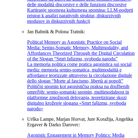
delle modalità discorsive e delle funzioni discorsive
Kartiranje spornega kulturnega spomina: LLM-podprti
pristop k analizi narativnih struktur, diskurzivnih
modusov in diskurzivnih funkcij
Jan Babnik & Polona Tratnik:
Political Memory as Agonistic Practice on Social
Media: Semio-Somatic Memory, Multimodality, and
Affordances Theorized Through the Digital Circulation
of the Slogan “Smrt fašizmu, svoboda narodu”
La memoria politica come pratica agonistica sui social
media: memoria semio-somatica, multimodalità e
affordance teorizzate attraverso la circolazione digitale
dello slogan “Morte al fascismo, libertà ai popoli”
Politični spomin kot agonistična praksa na družbenih
omrežjih: semio-somatski spomin, multimodalnost in
platformne zmožnosti delovanja, teoretizirane skozi
digitalno kroženje slogana »Smrt fašizmu, svoboda
narodu«
Urška Lampe, Marjan Horvat, Jure Koražija, Angelika
Ergaver & Darko Darovec:
Agonistic Engagement in Memory Politics: Media