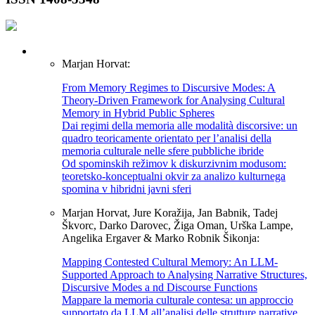
Marjan Horvat:
From Memory Regimes to Discursive Modes: A
Theory-Driven Framework for Analysing Cultural
Memory in Hybrid Public Spheres
Dai regimi della memoria alle modalità discorsive: un
quadro teoricamente orientato per l’analisi della
memoria culturale nelle sfere pubbliche ibride
Od spominskih režimov k diskurzivnim modusom:
teoretsko-konceptualni okvir za analizo kulturnega
spomina v hibridni javni sferi
Marjan Horvat, Jure Koražija, Jan Babnik, Tadej
Škvorc, Darko Darovec, Žiga Oman, Urška Lampe,
Angelika Ergaver & Marko Robnik Šikonja:
Mapping Contested Cultural Memory: An LLM-
Supported Approach to Analysing Narrative Structures,
Discursive Modes a nd Discourse Functions
Mappare la memoria culturale contesa: un approccio
supportato da LLM all’analisi delle strutture narrative,