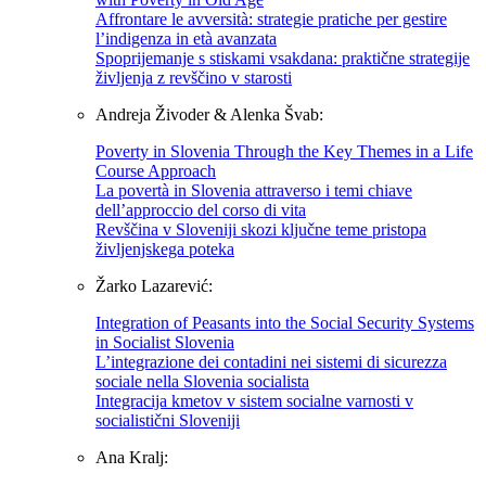
Affrontare le avversità: strategie pratiche per gestire
l’indigenza in età avanzata
Spoprijemanje s stiskami vsakdana: praktične strategije
življenja z revščino v starosti
Andreja Živoder & Alenka Švab:
Poverty in Slovenia Through the Key Themes in a Life
Course Approach
La povertà in Slovenia attraverso i temi chiave
dell’approccio del corso di vita
Revščina v Sloveniji skozi ključne teme pristopa
življenjskega poteka
Žarko Lazarević:
Integration of Peasants into the Social Security Systems
in Socialist Slovenia
L’integrazione dei contadini nei sistemi di sicurezza
sociale nella Slovenia socialista
Integracija kmetov v sistem socialne varnosti v
socialistični Sloveniji
Ana Kralj: