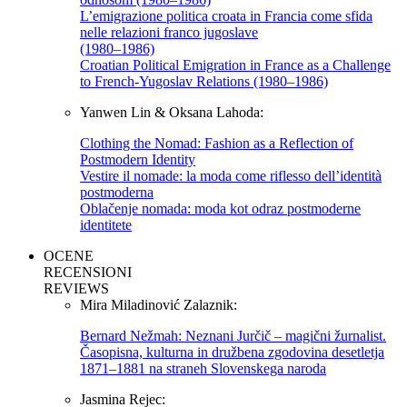
L’emigrazione politica croata in Francia come sfida
nelle relazioni franco jugoslave
(1980–1986)
Croatian Political Emigration in France as a Challenge
to French-Yugoslav Relations (1980–1986)
Yanwen Lin & Oksana Lahoda:
Clothing the Nomad: Fashion as a Reflection of
Postmodern Identity
Vestire il nomade: la moda come riflesso dell’identità
postmoderna
Oblačenje nomada: moda kot odraz postmoderne
identitete
OCENE
RECENSIONI
REVIEWS
Mira Miladinović Zalaznik:
Bernard Nežmah: Neznani Jurčič – magični žurnalist.
Časopisna, kulturna in družbena zgodovina desetletja
1871–1881 na straneh Slovenskega naroda
Jasmina Rejec: