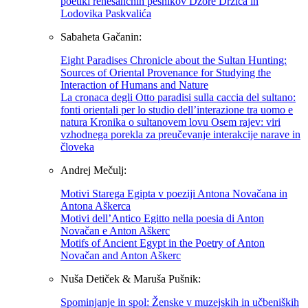
poetiki renesančnih pesnikov Džore Držića in
Lodovika Paskvalića
Sabaheta Gačanin:
Eight Paradises Chronicle about the Sultan Hunting:
Sources of Oriental Provenance for Studying the
Interaction of Humans and Nature
La cronaca degli Otto paradisi sulla caccia del sultano:
fonti orientali per lo studio dell’interazione tra uomo e
natura Kronika o sultanovem lovu Osem rajev: viri
vzhodnega porekla za preučevanje interakcije narave in
človeka
Andrej Mečulj:
Motivi Starega Egipta v poeziji Antona Novačana in
Antona Aškerca
Motivi dell’Antico Egitto nella poesia di Anton
Novačan e Anton Aškerc
Motifs of Ancient Egypt in the Poetry of Anton
Novačan and Anton Aškerc
Nuša Detiček & Maruša Pušnik:
Spominjanje in spol: Ženske v muzejskih in učbeniških