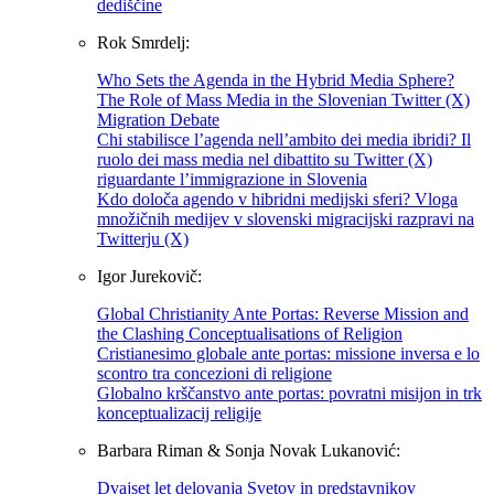
dediščine
Rok Smrdelj:
Who Sets the Agenda in the Hybrid Media Sphere?
The Role of Mass Media in the Slovenian Twitter (X)
Migration Debate
Chi stabilisce l’agenda nell’ambito dei media ibridi? Il
ruolo dei mass media nel dibattito su Twitter (X)
riguardante l’immigrazione in Slovenia
Kdo določa agendo v hibridni medijski sferi? Vloga
množičnih medijev v slovenski migracijski razpravi na
Twitterju (X)
Igor Jurekovič:
Global Christianity Ante Portas: Reverse Mission and
the Clashing Conceptualisations of Religion
Cristianesimo globale ante portas: missione inversa e lo
scontro tra concezioni di religione
Globalno krščanstvo ante portas: povratni misijon in trk
konceptualizacij religije
Barbara Riman & Sonja Novak Lukanović:
Dvajset let delovanja Svetov in predstavnikov