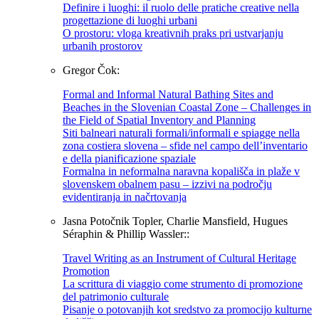
Definire i luoghi: il ruolo delle pratiche creative nella
progettazione di luoghi urbani
O prostoru: vloga kreativnih praks pri ustvarjanju
urbanih prostorov
Gregor Čok:
Formal and Informal Natural Bathing Sites and
Beaches in the Slovenian Coastal Zone – Challenges in
the Field of Spatial Inventory and Planning
Siti balneari naturali formali/informali e spiagge nella
zona costiera slovena – sfide nel campo dell’inventario
e della pianificazione spaziale
Formalna in neformalna naravna kopališča in plaže v
slovenskem obalnem pasu – izzivi na področju
evidentiranja in načrtovanja
Jasna Potočnik Topler, Charlie Mansfield, Hugues
Séraphin & Phillip Wassler::
Travel Writing as an Instrument of Cultural Heritage
Promotion
La scrittura di viaggio come strumento di promozione
del patrimonio culturale
Pisanje o potovanjih kot sredstvo za promocijo kulturne