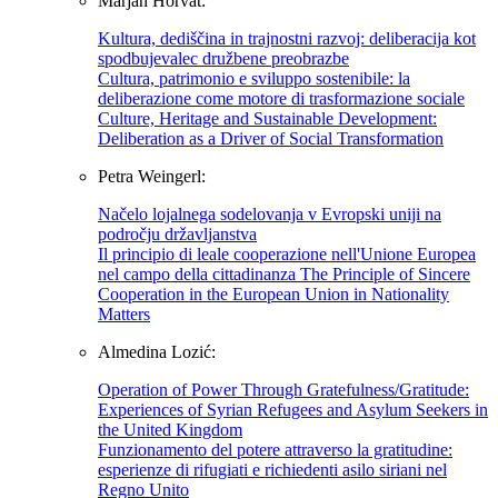
Marjan Horvat:
Kultura, dediščina in trajnostni razvoj: deliberacija kot
spodbujevalec družbene preobrazbe
Cultura, patrimonio e sviluppo sostenibile: la
deliberazione come motore di trasformazione sociale
Culture, Heritage and Sustainable Development:
Deliberation as a Driver of Social Transformation
Petra Weingerl:
Načelo lojalnega sodelovanja v Evropski uniji na
področju državljanstva
Il principio di leale cooperazione nell'Unione Europea
nel campo della cittadinanza The Principle of Sincere
Cooperation in the European Union in Nationality
Matters
Almedina Lozić:
Operation of Power Through Gratefulness/Gratitude:
Experiences of Syrian Refugees and Asylum Seekers in
the United Kingdom
Funzionamento del potere attraverso la gratitudine:
esperienze di rifugiati e richiedenti asilo siriani nel
Regno Unito