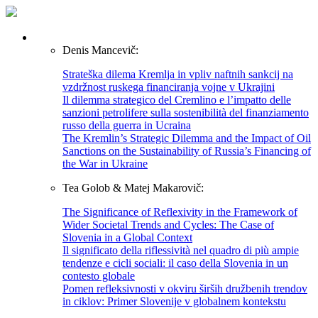
Denis Mancevič:
Strateška dilema Kremlja in vpliv naftnih sankcij na
vzdržnost ruskega financiranja vojne v Ukrajini
Il dilemma strategico del Cremlino e l’impatto delle
sanzioni petrolifere sulla sostenibilità del finanziamento
russo della guerra in Ucraina
The Kremlin’s Strategic Dilemma and the Impact of Oil
Sanctions on the Sustainability of Russia’s Financing of
the War in Ukraine
Tea Golob & Matej Makarovič:
The Significance of Reflexivity in the Framework of
Wider Societal Trends and Cycles: The Case of
Slovenia in a Global Context
Il significato della riflessività nel quadro di più ampie
tendenze e cicli sociali: il caso della Slovenia in un
contesto globale
Pomen refleksivnosti v okviru širših družbenih trendov
in ciklov: Primer Slovenije v globalnem kontekstu