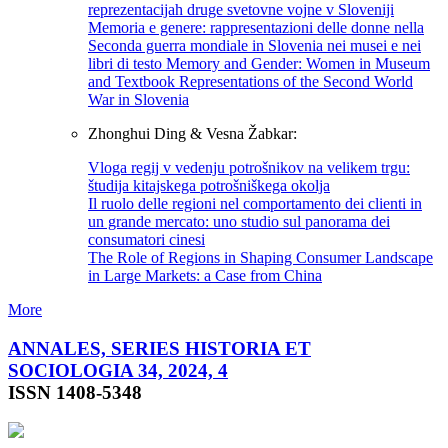
reprezentacijah druge svetovne vojne v Sloveniji
Memoria e genere: rappresentazioni delle donne nella
Seconda guerra mondiale in Slovenia nei musei e nei
libri di testo Memory and Gender: Women in Museum
and Textbook Representations of the Second World
War in Slovenia
Zhonghui Ding & Vesna Žabkar:
Vloga regij v vedenju potrošnikov na velikem trgu:
študija kitajskega potrošniškega okolja
Il ruolo delle regioni nel comportamento dei clienti in
un grande mercato: uno studio sul panorama dei
consumatori cinesi
The Role of Regions in Shaping Consumer Landscape
in Large Markets: a Case from China
More
ANNALES, SERIES HISTORIA ET
SOCIOLOGIA 34, 2024, 4
ISSN 1408-5348