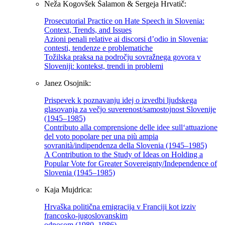
Neža Kogovšek Šalamon & Sergeja Hrvatič:
Prosecutorial Practice on Hate Speech in Slovenia:
Context, Trends, and Issues
Azioni penali relative ai discorsi d’odio in Slovenia:
contesti, tendenze e problematiche
Tožilska praksa na področju sovražnega govora v
Sloveniji: kontekst, trendi in problemi
Janez Osojnik:
Prispevek k poznavanju idej o izvedbi ljudskega
glasovanja za večjo suverenost/samostojnost Slovenije
(1945–1985)
Contributo alla comprensione delle idee sull‘attuazione
del voto popolare per una più ampia
sovranità/indipendenza della Slovenia (1945–1985)
A Contribution to the Study of Ideas on Holding a
Popular Vote for Greater Sovereignty/Independence of
Slovenia (1945–1985)
Kaja Mujdrica:
Hrvaška politična emigracija v Franciji kot izziv
francosko-jugoslovanskim
odnosom (1980–1986)