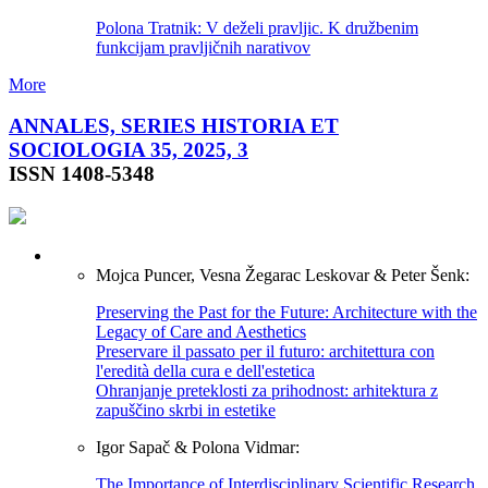
Polona Tratnik: V deželi pravljic. K družbenim
funkcijam pravljičnih narativov
More
ANNALES, SERIES HISTORIA ET
SOCIOLOGIA 35, 2025, 3
ISSN 1408-5348
Mojca Puncer, Vesna Žegarac Leskovar & Peter Šenk:
Preserving the Past for the Future: Architecture with the
Legacy of Care and Aesthetics
Preservare il passato per il futuro: architettura con
l'eredità della cura e dell'estetica
Ohranjanje preteklosti za prihodnost: arhitektura z
zapuščino skrbi in estetike
Igor Sapač & Polona Vidmar:
The Importance of Interdisciplinary Scientific Research