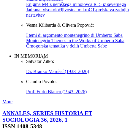
Enigma M4 z nemškega minolovca R15 iz severnega
Jadrana: visokoločljivostna mikroCT-preiskava zadnjih
nastavitev
Vesna Kilibarda & Olivera Popović:
I temi di argomento montenegrino di Umberto Saba
Montenegrin Themes in the Works of Umberto Saba
Črnogorska tematika v delih Umberta Sabe
IN MEMORIAM
Salvator Žitko:
Dr. Branko Marušič (1938–2026)
Claudio Povolo:
Prof. Furio Bianco (1943–2026)
More
ANNALES, SERIES HISTORIA ET
SOCIOLOGIA 36, 2026, 1
ISSN 1408-5348