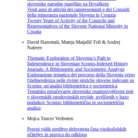
slovenske narodne manjšine na Hrvaškem
Venti anni di attività dei rappresentanti e dei Consigli
della minoranza nazionale Slovena in Croazia
Twenty Years of Activity of the Councils and
Representatives of the Slovene National Minority in
Croatia
David Hazemali, Mateja Matjašič Friš & Andrej
Naterer:
Thematic Exploration of Slovenia’s Path to
Independence in Slovenian Scopus-Indexed History
Journals: A Bibliometric and Sociometric Analysis
Esplorazione tematica del percorso della Slovenia verso
l'indipendenza nelle riviste storiche slovene indexate su
Scopus: un'analisi bibliometrica e sociometrica
Tematsko proučevanje slovenske osamosvojitvene poti
v slovenskih zgodovinskih revijah, uvrščenih v bazo
podatkov Scopus: bibliometrična in sociometrična
analiza
Mojca Tancer Verboten:
Pravni vidik ureditve delovnega časa visokošolskih
učiteljev in pravica do odklopa