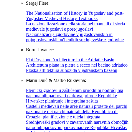
Sergej Flere:
The Nationalisation of History in Yugoslav and post-
Yugoslav Medieval History Textbooks
La nazionalizzazione della storia nei manuali di storia
medievale jugoslavi e post-jugoslavi
Nacionalizacija zgodovine v jugoslovanskih in
pojugoslovanskih učbenikih srednjeveške zgodovine
Borut Juvanec:
Flat Drystone Architecture in the Adriatic Basin
Architettura piana in pietra a secco nel bacino adriatico
Ploska arhitektura suhozida v jadranskem bazenu
Marin Duić & Marko Rukavina:
Plemićki gradovi u zaštićenim prirodnim područjima
nacionalnih parkova i parkova prirode Republike
Hrvatske: planiranje i integralna zaštita
Castelli medievali nelle aree naturali protette dei parchi
nazionali e dei parchi naturali della Repubblica di
Croazia: pianificazione e tutela integrata
Srednjeveški gradovi v zavarovanih naravnih območjih
narodnih parkov in parkov narave Republike Hrvaške: