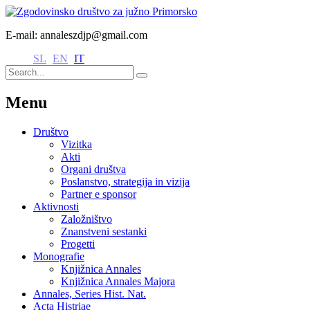
E-mail: annaleszdjp@gmail.com
SL
EN
IT
Menu
Društvo
Vizitka
Akti
Organi društva
Poslanstvo, strategija in vizija
Partner e sponsor
Aktivnosti
Založništvo
Znanstveni sestanki
Progetti
Monografie
Knjižnica Annales
Knjižnica Annales Majora
Annales, Series Hist. Nat.
Acta Histriae