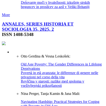
Delovanje moči v hvaležnosti: izkušnje sirskih
beguncev in prosilcev za azil v Veliki Britaniji
More
ANNALES, SERIES HISTORIA ET
SOCIOLOGIA 35, 2025, 2
ISSN 1408-5348
Otto Gerdina & Vesna Leskošek:
Old Age Poverty: The Gender Differences in Lifelong
Deprivations
Povertà in età avanzata: le differenze di genere nelle
privazioni nel corso della vita
Revščina v starosti: razlike med spoloma v
vseživljenjski prikrajšanosti
Nina Perger, Tanja Kamin & Jana Mali:
Navigating Hardship: Practical Strategies for Coping
with Poverty in Old Age