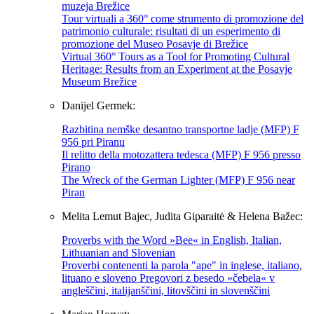
muzeja Brežice
Tour virtuali a 360° come strumento di promozione del
patrimonio culturale: risultati di un esperimento di
promozione del Museo Posavje di Brežice
Virtual 360° Tours as a Tool for Promoting Cultural
Heritage: Results from an Experiment at the Posavje
Museum Brežice
Danijel Germek:
Razbitina nemške desantno transportne ladje (MFP) F
956 pri Piranu
Il relitto della motozattera tedesca (MFP) F 956 presso
Pirano
The Wreck of the German Lighter (MFP) F 956 near
Piran
Melita Lemut Bajec, Judita Giparaitė & Helena Bažec:
Proverbs with the Word »Bee« in English, Italian,
Lithuanian and Slovenian
Proverbi contenenti la parola "ape" in inglese, italiano,
lituano e sloveno Pregovori z besedo »čebela« v
angleščini, italijanščini, litovščini in slovenščini