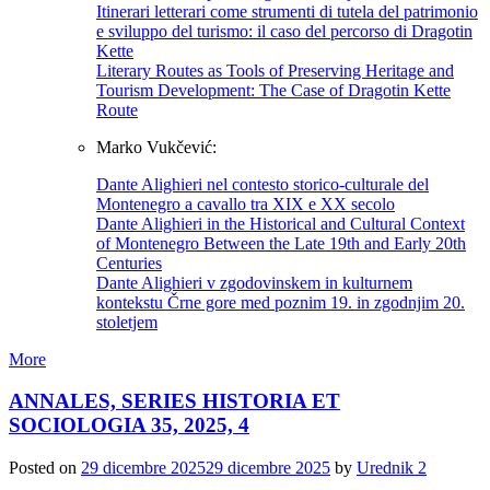
Itinerari letterari come strumenti di tutela del patrimonio
e sviluppo del turismo: il caso del percorso di Dragotin
Kette
Literary Routes as Tools of Preserving Heritage and
Tourism Development: The Case of Dragotin Kette
Route
Marko Vukčević:
Dante Alighieri nel contesto storico-culturale del
Montenegro a cavallo tra XIX e XX secolo
Dante Alighieri in the Historical and Cultural Context
of Montenegro Between the Late 19th and Early 20th
Centuries
Dante Alighieri v zgodovinskem in kulturnem
kontekstu Črne gore med poznim 19. in zgodnjim 20.
stoletjem
More
ANNALES, SERIES HISTORIA ET
SOCIOLOGIA 35, 2025, 4
Posted on
29 dicembre 2025
29 dicembre 2025
by
Urednik 2