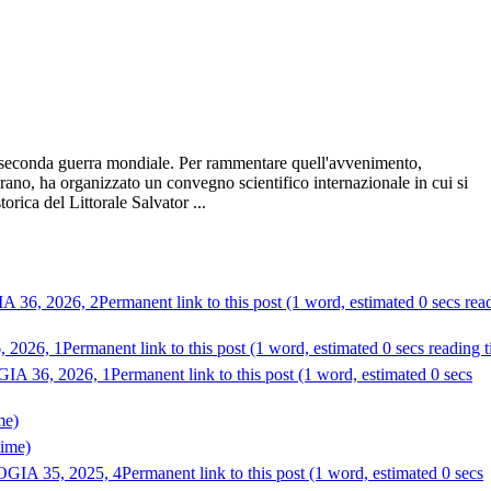
 la seconda guerra mondiale. Per rammentare quell'avvenimento,
irano, ha organizzato un convegno scientifico internazionale in cui si
orica del Littorale Salvator ...
36, 2026, 2
Permanent link to this post (1 word, estimated 0 secs rea
2026, 1
Permanent link to this post (1 word, estimated 0 secs reading 
 36, 2026, 1
Permanent link to this post (1 word, estimated 0 secs
me)
time)
IA 35, 2025, 4
Permanent link to this post (1 word, estimated 0 secs