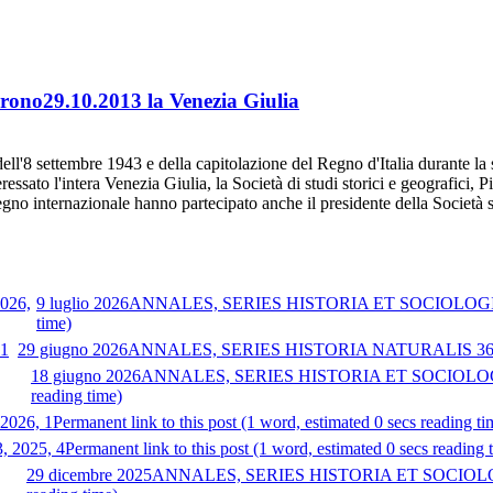
arono29.10.2013 la Venezia Giulia
no dell'8 settembre 1943 e della capitolazione del Regno d'Italia durante
sato l'intera Venezia Giulia, la Società di studi storici e geografici, P
nvegno internazionale hanno partecipato anche il presidente della Società st
9 luglio 2026
ANNALES, SERIES HISTORIA ET SOCIOLOGIA 
time)
29 giugno 2026
ANNALES, SERIES HISTORIA NATURALIS 36, 
18 giugno 2026
ANNALES, SERIES HISTORIA ET SOCIOLOGIA
reading time)
 2026, 1
Permanent link to this post (1 word, estimated 0 secs reading ti
3, 2025, 4
Permanent link to this post (1 word, estimated 0 secs reading 
29 dicembre 2025
ANNALES, SERIES HISTORIA ET SOCIOLOG