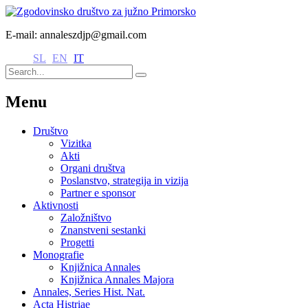
E-mail: annaleszdjp@gmail.com
SL
EN
IT
Menu
Društvo
Vizitka
Akti
Organi društva
Poslanstvo, strategija in vizija
Partner e sponsor
Aktivnosti
Založništvo
Znanstveni sestanki
Progetti
Monografie
Knjižnica Annales
Knjižnica Annales Majora
Annales, Series Hist. Nat.
Acta Histriae