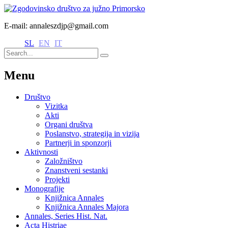
E-mail: annaleszdjp@gmail.com
SL
EN
IT
Menu
Društvo
Vizitka
Akti
Organi društva
Poslanstvo, strategija in vizija
Partnerji in sponzorji
Aktivnosti
Založništvo
Znanstveni sestanki
Projekti
Monografije
Knjižnica Annales
Knjižnica Annales Majora
Annales, Series Hist. Nat.
Acta Histriae