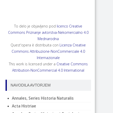
ANNALES, SERIES HISTORIA NATURALIS 35,
2025, 2
To delo je objavljeno pod
licenco Creative
Commons Priznanje avtorstva-Nekomercialno 4.0
Mednarodna
Quest'opera è distribuita con
Licenza Creative
Commons Attribuzione-NonCommerciale 4.0
Internazionale
This work is licensed under a
Creative Commons
Attribution-NonCommercial 4.0 International
NAVODILA AVTORJEM
Annales, Series Historia Naturalis
Acta Histriae