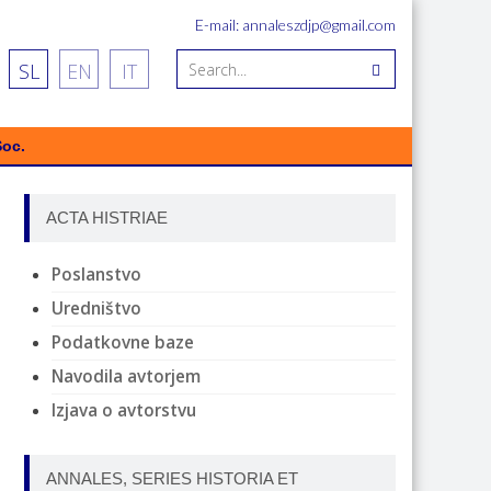
E-mail: annaleszdjp@gmail.com
SL
EN
IT
Soc.
ACTA HISTRIAE
Poslanstvo
Uredništvo
Podatkovne baze
Navodila avtorjem
Izjava o avtorstvu
ANNALES, SERIES HISTORIA ET