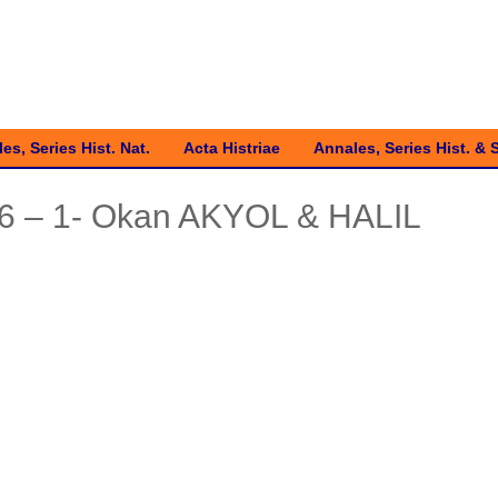
es, Series Hist. Nat.
Acta Histriae
Annales, Series Hist. & 
26 – 1- Okan AKYOL & HALIL