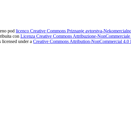
ljeno pod
licenco Creative Commons Priznanje avtorstva-Nekomercial
tribuita con
Licenza Creative Commons Attribuzione-NonCommerciale 4
s licensed under a
Creative Commons Attribution-NonCommercial 4.0 I