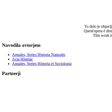
To delo je objav
Quest'opera è dis
This work i
Navodila avtorjem
Annales, Series Historia Naturalis
Acta Histriae
Annales, Series Historia et Sociologia
Partnerji