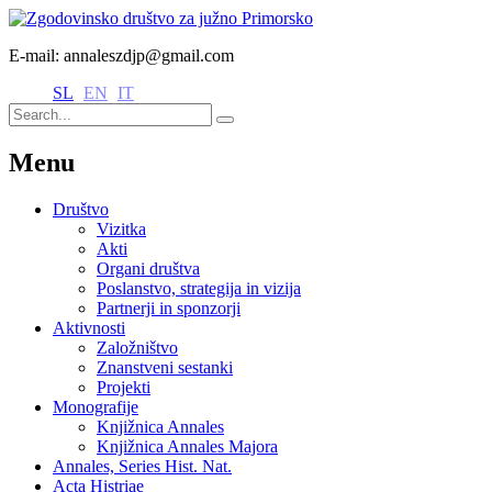
E-mail: annaleszdjp@gmail.com
SL
EN
IT
Menu
Društvo
Vizitka
Akti
Organi društva
Poslanstvo, strategija in vizija
Partnerji in sponzorji
Aktivnosti
Založništvo
Znanstveni sestanki
Projekti
Monografije
Knjižnica Annales
Knjižnica Annales Majora
Annales, Series Hist. Nat.
Acta Histriae