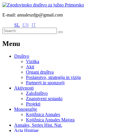
E-mail: annaleszdjp@gmail.com
SL
EN
IT
Menu
Društvo
Vizitka
Akti
Organi društva
Poslanstvo, strategija in vizija
Partnerji in sponzorji
Aktivnosti
Založništvo
Znanstveni sestanki
Projekti
Monografije
Knjižnica Annales
Knjižnica Annales Majora
Annales, Series Hist. Nat.
Acta Histriae