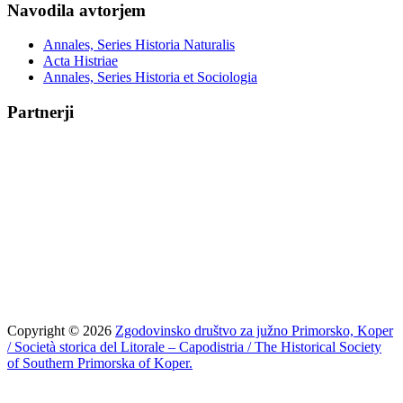
Navodila avtorjem
Annales, Series Historia Naturalis
Acta Histriae
Annales, Series Historia et Sociologia
Partnerji
Copyright © 2026
Zgodovinsko društvo za južno Primorsko, Koper
/ Società storica del Litorale – Capodistria / The Historical Society
of Southern Primorska of Koper.