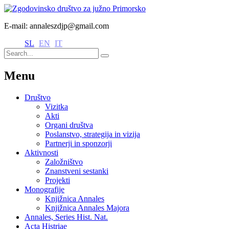
E-mail: annaleszdjp@gmail.com
SL
EN
IT
Menu
Društvo
Vizitka
Akti
Organi društva
Poslanstvo, strategija in vizija
Partnerji in sponzorji
Aktivnosti
Založništvo
Znanstveni sestanki
Projekti
Monografije
Knjižnica Annales
Knjižnica Annales Majora
Annales, Series Hist. Nat.
Acta Histriae