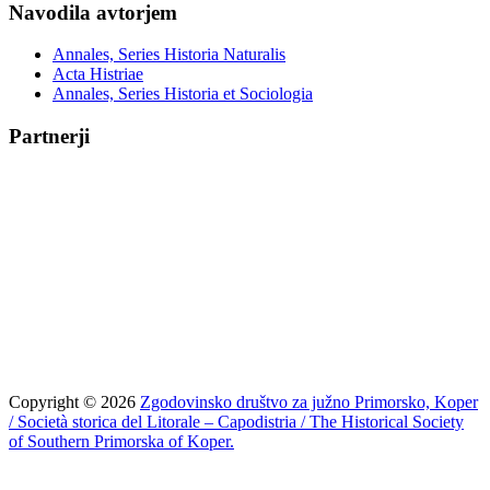
Navodila avtorjem
Annales, Series Historia Naturalis
Acta Histriae
Annales, Series Historia et Sociologia
Partnerji
Copyright © 2026
Zgodovinsko društvo za južno Primorsko, Koper
/ Società storica del Litorale – Capodistria / The Historical Society
of Southern Primorska of Koper.