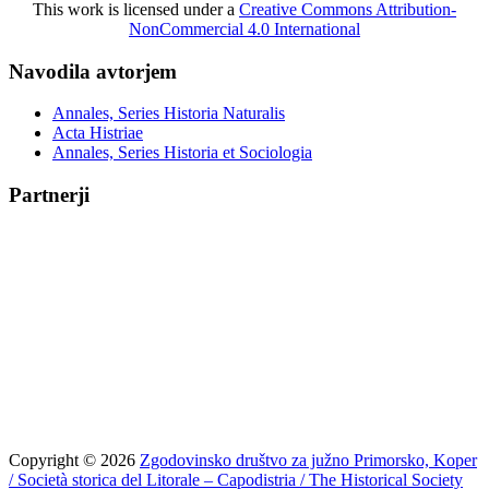
This work is licensed under a
Creative Commons Attribution-
NonCommercial 4.0 International
Navodila avtorjem
Annales, Series Historia Naturalis
Acta Histriae
Annales, Series Historia et Sociologia
Partnerji
Copyright © 2026
Zgodovinsko društvo za južno Primorsko, Koper
/ Società storica del Litorale – Capodistria / The Historical Society