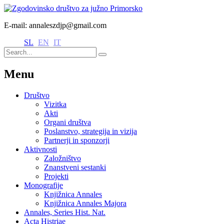
E-mail: annaleszdjp@gmail.com
SL
EN
IT
Menu
Društvo
Vizitka
Akti
Organi društva
Poslanstvo, strategija in vizija
Partnerji in sponzorji
Aktivnosti
Založništvo
Znanstveni sestanki
Projekti
Monografije
Knjižnica Annales
Knjižnica Annales Majora
Annales, Series Hist. Nat.
Acta Histriae