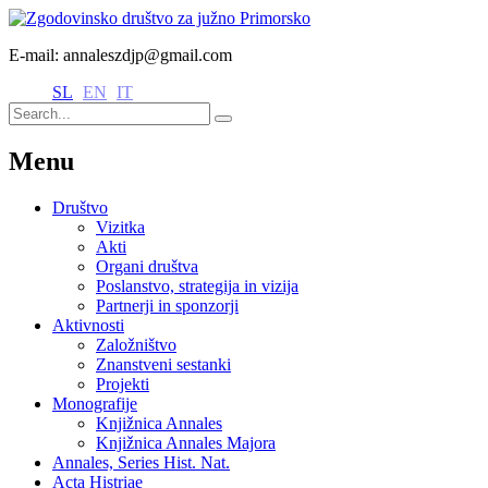
E-mail: annaleszdjp@gmail.com
SL
EN
IT
Menu
Društvo
Vizitka
Akti
Organi društva
Poslanstvo, strategija in vizija
Partnerji in sponzorji
Aktivnosti
Založništvo
Znanstveni sestanki
Projekti
Monografije
Knjižnica Annales
Knjižnica Annales Majora
Annales, Series Hist. Nat.
Acta Histriae