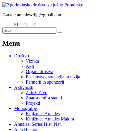
E-mail: annaleszdjp@gmail.com
SL
EN
IT
Menu
Društvo
Vizitka
Akti
Organi društva
Poslanstvo, strategija in vizija
Partnerji in sponzorji
Aktivnosti
Založništvo
Znanstveni sestanki
Projekti
Monografije
Knjižnica Annales
Knjižnica Annales Majora
Annales, Series Hist. Nat.
Acta Histriae