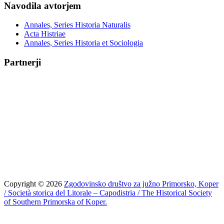
Navodila avtorjem
Annales, Series Historia Naturalis
Acta Histriae
Annales, Series Historia et Sociologia
Partnerji
Copyright © 2026
Zgodovinsko društvo za južno Primorsko, Koper
/ Società storica del Litorale – Capodistria / The Historical Society
of Southern Primorska of Koper.