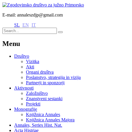
E-mail: annaleszdjp@gmail.com
SL
EN
IT
Menu
Društvo
Vizitka
Akti
Organi društva
Poslanstvo, strategija in vizija
Partnerji in sponzorji
Aktivnosti
Založništvo
Znanstveni sestanki
Projekti
Monografije
Knjižnica Annales
Knjižnica Annales Majora
Annales, Series Hist. Nat.
Acta Histriae