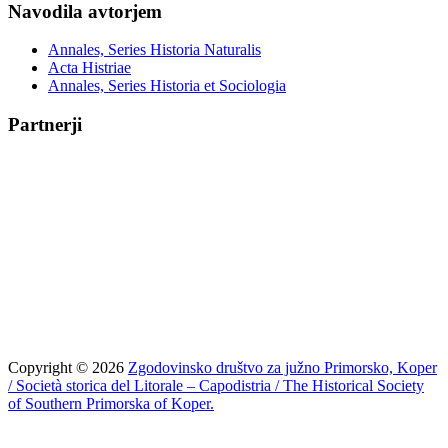
Navodila avtorjem
Annales, Series Historia Naturalis
Acta Histriae
Annales, Series Historia et Sociologia
Partnerji
Copyright © 2026
Zgodovinsko društvo za južno Primorsko, Koper
/ Società storica del Litorale – Capodistria / The Historical Society
of Southern Primorska of Koper.