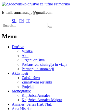
E-mail: annaleszdjp@gmail.com
SL
EN
IT
Menu
Društvo
Vizitka
Akti
Organi društva
Poslanstvo, strategija in vizija
Partnerji in sponzorji
Aktivnosti
Založništvo
Znanstveni sestanki
Projekti
Monografije
Knjižnica Annales
Knjižnica Annales Majora
Annales, Series Hist. Nat.
Acta Histriae