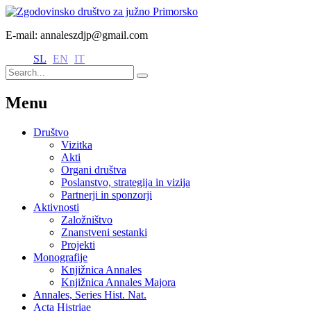
E-mail: annaleszdjp@gmail.com
SL
EN
IT
Menu
Društvo
Vizitka
Akti
Organi društva
Poslanstvo, strategija in vizija
Partnerji in sponzorji
Aktivnosti
Založništvo
Znanstveni sestanki
Projekti
Monografije
Knjižnica Annales
Knjižnica Annales Majora
Annales, Series Hist. Nat.
Acta Histriae