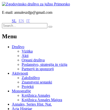
E-mail: annaleszdjp@gmail.com
SL
EN
IT
Menu
Društvo
Vizitka
Akti
Organi društva
Poslanstvo, strategija in vizija
Partnerji in sponzorji
Aktivnosti
Založništvo
Znanstveni sestanki
Projekti
Monografije
Knjižnica Annales
Knjižnica Annales Majora
Annales, Series Hist. Nat.
Acta Histriae