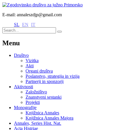
E-mail: annaleszdjp@gmail.com
SL
EN
IT
Menu
Društvo
Vizitka
Akti
Organi društva
Poslanstvo, strategija in vizija
Partnerji in sponzorji
Aktivnosti
Založništvo
Znanstveni sestanki
Projekti
Monografije
Knjižnica Annales
Knjižnica Annales Majora
Annales, Series Hist. Nat.
Acta Histriae