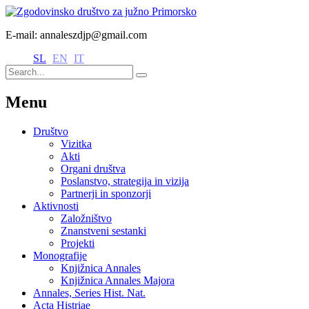
E-mail: annaleszdjp@gmail.com
SL
EN
IT
Menu
Društvo
Vizitka
Akti
Organi društva
Poslanstvo, strategija in vizija
Partnerji in sponzorji
Aktivnosti
Založništvo
Znanstveni sestanki
Projekti
Monografije
Knjižnica Annales
Knjižnica Annales Majora
Annales, Series Hist. Nat.
Acta Histriae