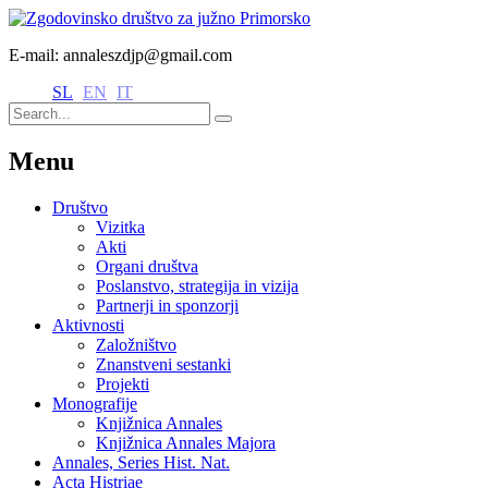
E-mail: annaleszdjp@gmail.com
SL
EN
IT
Menu
Društvo
Vizitka
Akti
Organi društva
Poslanstvo, strategija in vizija
Partnerji in sponzorji
Aktivnosti
Založništvo
Znanstveni sestanki
Projekti
Monografije
Knjižnica Annales
Knjižnica Annales Majora
Annales, Series Hist. Nat.
Acta Histriae