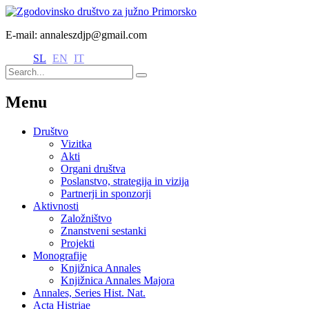
E-mail: annaleszdjp@gmail.com
SL
EN
IT
Menu
Društvo
Vizitka
Akti
Organi društva
Poslanstvo, strategija in vizija
Partnerji in sponzorji
Aktivnosti
Založništvo
Znanstveni sestanki
Projekti
Monografije
Knjižnica Annales
Knjižnica Annales Majora
Annales, Series Hist. Nat.
Acta Histriae