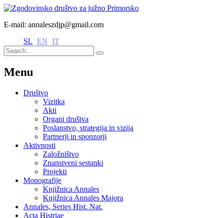
E-mail: annaleszdjp@gmail.com
SL
EN
IT
Menu
Društvo
Vizitka
Akti
Organi društva
Poslanstvo, strategija in vizija
Partnerji in sponzorji
Aktivnosti
Založništvo
Znanstveni sestanki
Projekti
Monografije
Knjižnica Annales
Knjižnica Annales Majora
Annales, Series Hist. Nat.
Acta Histriae