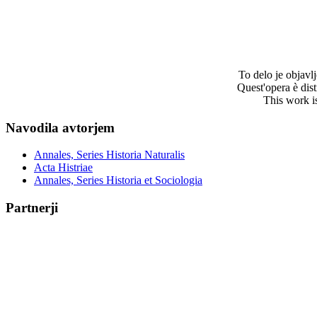
To delo je objav
Quest'opera è dis
This work i
Navodila avtorjem
Annales, Series Historia Naturalis
Acta Histriae
Annales, Series Historia et Sociologia
Partnerji