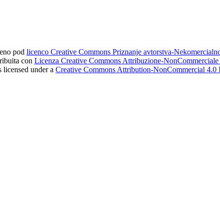
ljeno pod
licenco Creative Commons Priznanje avtorstva-Nekomercial
tribuita con
Licenza Creative Commons Attribuzione-NonCommerciale 4
s licensed under a
Creative Commons Attribution-NonCommercial 4.0 I