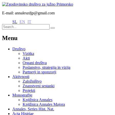
E-mail: annaleszdjp@gmail.com
SL
EN
IT
Menu
Društvo
Vizitka
Akti
Organi društva
Poslanstvo, strategija in vizija
Partnerji in sponzorji
Aktivnosti
Založništvo
Znanstveni sestanki
Projekti
Monografije
Knjižnica Annales
Knjižnica Annales Majora
Annales, Series Hist. Nat.
Acta Histriae