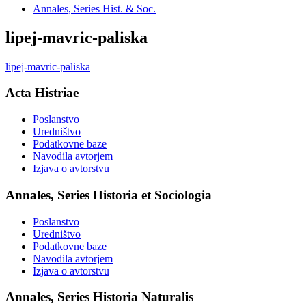
Annales, Series Hist. & Soc.
lipej-mavric-paliska
lipej-mavric-paliska
Acta Histriae
Poslanstvo
Uredništvo
Podatkovne baze
Navodila avtorjem
Izjava o avtorstvu
Annales, Series Historia et Sociologia
Poslanstvo
Uredništvo
Podatkovne baze
Navodila avtorjem
Izjava o avtorstvu
Annales, Series Historia Naturalis