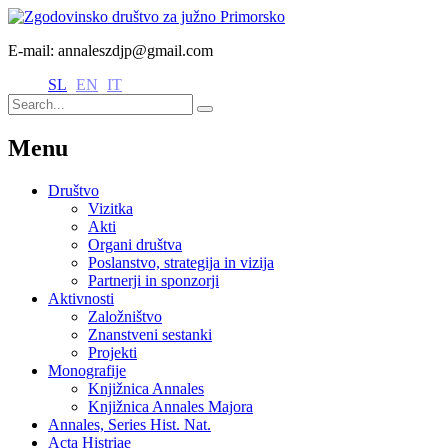
E-mail: annaleszdjp@gmail.com
SL
EN
IT
Menu
Društvo
Vizitka
Akti
Organi društva
Poslanstvo, strategija in vizija
Partnerji in sponzorji
Aktivnosti
Založništvo
Znanstveni sestanki
Projekti
Monografije
Knjižnica Annales
Knjižnica Annales Majora
Annales, Series Hist. Nat.
Acta Histriae