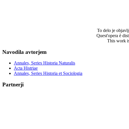
To delo je objav
Quest'opera è dis
This work i
Navodila avtorjem
Annales, Series Historia Naturalis
Acta Histriae
Annales, Series Historia et Sociologia
Partnerji