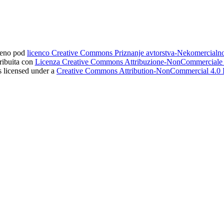
ljeno pod
licenco Creative Commons Priznanje avtorstva-Nekomercial
tribuita con
Licenza Creative Commons Attribuzione-NonCommerciale 4
s licensed under a
Creative Commons Attribution-NonCommercial 4.0 I