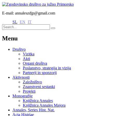
E-mail: annaleszdjp@gmail.com
SL
EN
IT
Menu
Društvo
Vizitka
Akti
Organi društva
Poslanstvo, strategija in vizija
Partnerji in sponzorji
Aktivnosti
Založništvo
Znanstveni sestanki
Projekti
Monografije
Knjižnica Annales
Knjižnica Annales Majora
Annales, Series Hist. Nat.
Acta Histriae