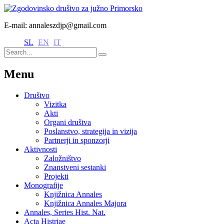
E-mail: annaleszdjp@gmail.com
SL
EN
IT
Menu
Društvo
Vizitka
Akti
Organi društva
Poslanstvo, strategija in vizija
Partnerji in sponzorji
Aktivnosti
Založništvo
Znanstveni sestanki
Projekti
Monografije
Knjižnica Annales
Knjižnica Annales Majora
Annales, Series Hist. Nat.
Acta Histriae