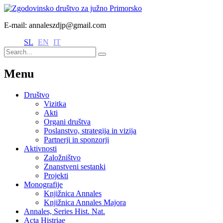
E-mail: annaleszdjp@gmail.com
SL
EN
IT
Menu
Društvo
Vizitka
Akti
Organi društva
Poslanstvo, strategija in vizija
Partnerji in sponzorji
Aktivnosti
Založništvo
Znanstveni sestanki
Projekti
Monografije
Knjižnica Annales
Knjižnica Annales Majora
Annales, Series Hist. Nat.
Acta Histriae