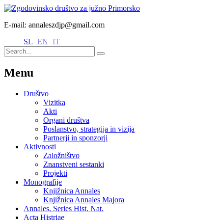
E-mail: annaleszdjp@gmail.com
SL
EN
IT
Menu
Društvo
Vizitka
Akti
Organi društva
Poslanstvo, strategija in vizija
Partnerji in sponzorji
Aktivnosti
Založništvo
Znanstveni sestanki
Projekti
Monografije
Knjižnica Annales
Knjižnica Annales Majora
Annales, Series Hist. Nat.
Acta Histriae