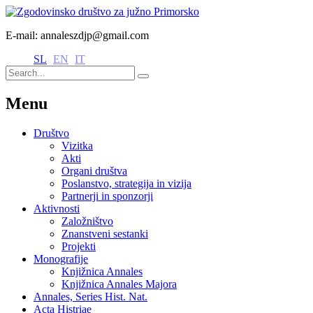
E-mail: annaleszdjp@gmail.com
SL
EN
IT
Menu
Društvo
Vizitka
Akti
Organi društva
Poslanstvo, strategija in vizija
Partnerji in sponzorji
Aktivnosti
Založništvo
Znanstveni sestanki
Projekti
Monografije
Knjižnica Annales
Knjižnica Annales Majora
Annales, Series Hist. Nat.
Acta Histriae