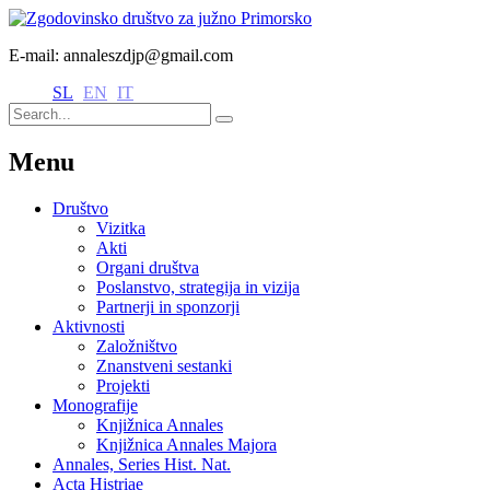
E-mail: annaleszdjp@gmail.com
SL
EN
IT
Menu
Društvo
Vizitka
Akti
Organi društva
Poslanstvo, strategija in vizija
Partnerji in sponzorji
Aktivnosti
Založništvo
Znanstveni sestanki
Projekti
Monografije
Knjižnica Annales
Knjižnica Annales Majora
Annales, Series Hist. Nat.
Acta Histriae