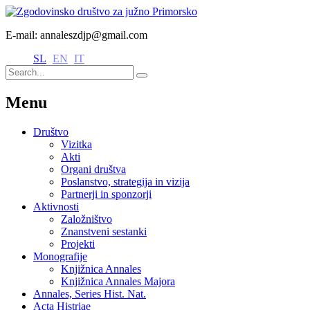
E-mail: annaleszdjp@gmail.com
SL
EN
IT
Menu
Društvo
Vizitka
Akti
Organi društva
Poslanstvo, strategija in vizija
Partnerji in sponzorji
Aktivnosti
Založništvo
Znanstveni sestanki
Projekti
Monografije
Knjižnica Annales
Knjižnica Annales Majora
Annales, Series Hist. Nat.
Acta Histriae