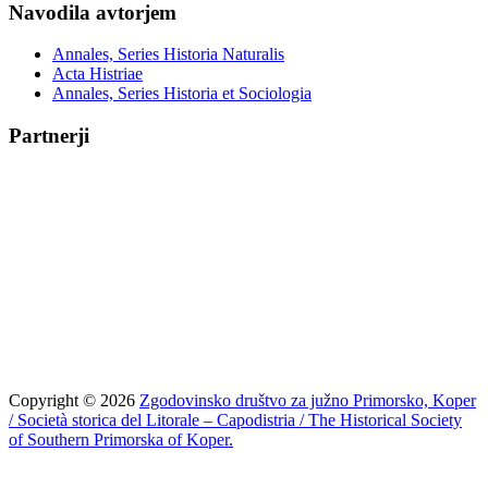
Navodila avtorjem
Annales, Series Historia Naturalis
Acta Histriae
Annales, Series Historia et Sociologia
Partnerji
Copyright © 2026
Zgodovinsko društvo za južno Primorsko, Koper
/ Società storica del Litorale – Capodistria / The Historical Society
of Southern Primorska of Koper.