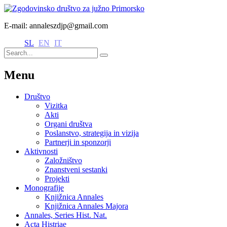
E-mail: annaleszdjp@gmail.com
SL
EN
IT
Menu
Društvo
Vizitka
Akti
Organi društva
Poslanstvo, strategija in vizija
Partnerji in sponzorji
Aktivnosti
Založništvo
Znanstveni sestanki
Projekti
Monografije
Knjižnica Annales
Knjižnica Annales Majora
Annales, Series Hist. Nat.
Acta Histriae