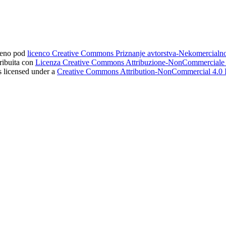
ljeno pod
licenco Creative Commons Priznanje avtorstva-Nekomercial
tribuita con
Licenza Creative Commons Attribuzione-NonCommerciale 4
s licensed under a
Creative Commons Attribution-NonCommercial 4.0 I