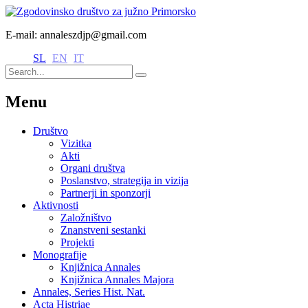
E-mail: annaleszdjp@gmail.com
SL
EN
IT
Menu
Društvo
Vizitka
Akti
Organi društva
Poslanstvo, strategija in vizija
Partnerji in sponzorji
Aktivnosti
Založništvo
Znanstveni sestanki
Projekti
Monografije
Knjižnica Annales
Knjižnica Annales Majora
Annales, Series Hist. Nat.
Acta Histriae