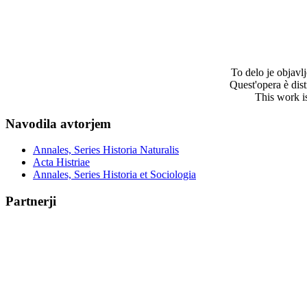
To delo je objav
Quest'opera è dis
This work i
Navodila avtorjem
Annales, Series Historia Naturalis
Acta Histriae
Annales, Series Historia et Sociologia
Partnerji