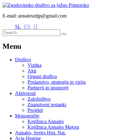
E-mail: annaleszdjp@gmail.com
SL
EN
IT
Menu
Društvo
Vizitka
Akti
Organi društva
Poslanstvo, strategija in vizija
Partnerji in sponzorji
Aktivnosti
Založništvo
Znanstveni sestanki
Projekti
Monografije
Knjižnica Annales
Knjižnica Annales Majora
Annales, Series Hist. Nat.
Acta Histriae