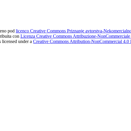
ljeno pod
licenco Creative Commons Priznanje avtorstva-Nekomercial
tribuita con
Licenza Creative Commons Attribuzione-NonCommerciale 4
s licensed under a
Creative Commons Attribution-NonCommercial 4.0 I