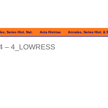
es, Series Hist. Nat.
Acta Histriae
Annales, Series Hist. & 
024 – 4_LOWRESS