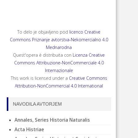
ANNALES, SERIES HISTORIA NATURALIS 35,
2025, 2
To delo je objavljeno pod
licenco Creative
Commons Priznanje avtorstva-Nekomercialno 4.0
Mednarodna
Quest'opera è distribuita con
Licenza Creative
Commons Attribuzione-NonCommerciale 4.0
Internazionale
This work is licensed under a
Creative Commons
Attribution-NonCommercial 4.0 International
NAVODILA AVTORJEM
Annales, Series Historia Naturalis
Acta Histriae