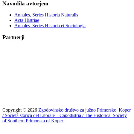
Navodila avtorjem
Annales, Series Historia Naturalis
Acta Histriae
Annales, Series Historia et Sociologia
Partnerji
Copyright © 2026
Zgodovinsko društvo za južno Primorsko, Koper
/ Società storica del Litorale – Capodistria / The Historical Society
of Southern Primorska of Koper.