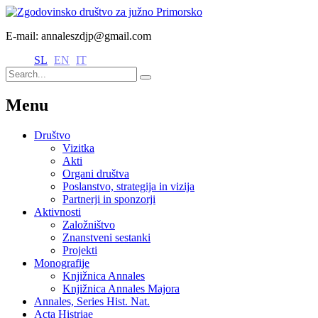
E-mail: annaleszdjp@gmail.com
SL
EN
IT
Menu
Društvo
Vizitka
Akti
Organi društva
Poslanstvo, strategija in vizija
Partnerji in sponzorji
Aktivnosti
Založništvo
Znanstveni sestanki
Projekti
Monografije
Knjižnica Annales
Knjižnica Annales Majora
Annales, Series Hist. Nat.
Acta Histriae