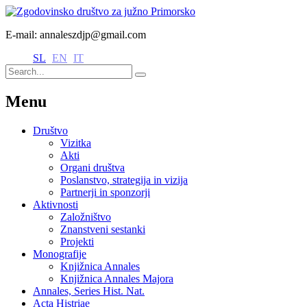
E-mail: annaleszdjp@gmail.com
SL
EN
IT
Menu
Društvo
Vizitka
Akti
Organi društva
Poslanstvo, strategija in vizija
Partnerji in sponzorji
Aktivnosti
Založništvo
Znanstveni sestanki
Projekti
Monografije
Knjižnica Annales
Knjižnica Annales Majora
Annales, Series Hist. Nat.
Acta Histriae