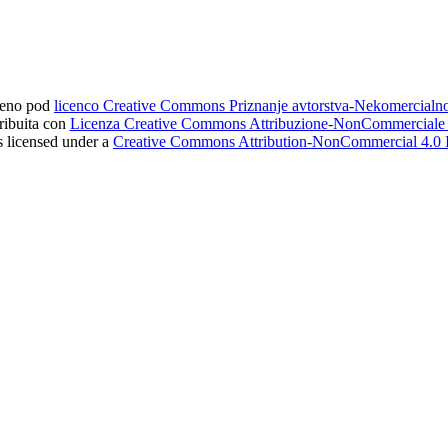
ljeno pod
licenco Creative Commons Priznanje avtorstva-Nekomercial
tribuita con
Licenza Creative Commons Attribuzione-NonCommerciale 4
s licensed under a
Creative Commons Attribution-NonCommercial 4.0 I