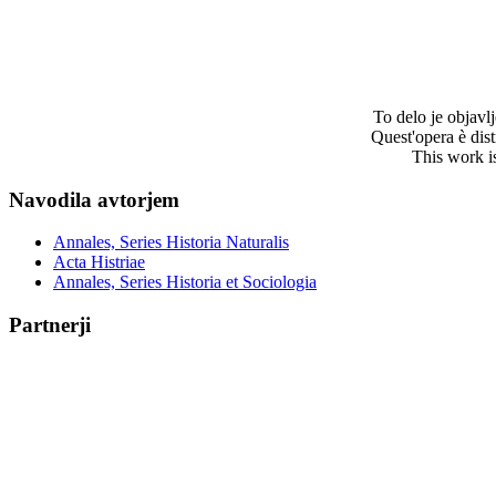
To delo je objav
Quest'opera è dis
This work i
Navodila avtorjem
Annales, Series Historia Naturalis
Acta Histriae
Annales, Series Historia et Sociologia
Partnerji