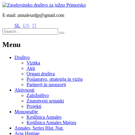
E-mail: annaleszdjp@gmail.com
SL
EN
IT
Menu
Društvo
Vizitka
Akti
Organi društva
Poslanstvo, strategija in vizija
Partnerji in sponzorji
Aktivnosti
Založništvo
Znanstveni sestanki
Projekti
Monografije
Knjižnica Annales
Knjižnica Annales Majora
Annales, Series Hist. Nat.
Acta Histriae