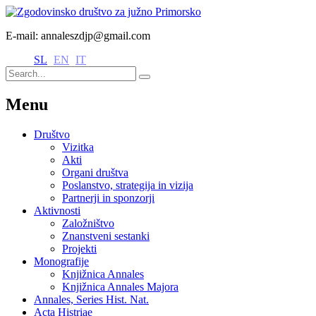
E-mail: annaleszdjp@gmail.com
SL
EN
IT
Menu
Društvo
Vizitka
Akti
Organi društva
Poslanstvo, strategija in vizija
Partnerji in sponzorji
Aktivnosti
Založništvo
Znanstveni sestanki
Projekti
Monografije
Knjižnica Annales
Knjižnica Annales Majora
Annales, Series Hist. Nat.
Acta Histriae