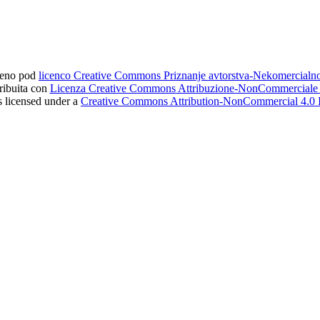
ljeno pod
licenco Creative Commons Priznanje avtorstva-Nekomercial
tribuita con
Licenza Creative Commons Attribuzione-NonCommerciale 4
s licensed under a
Creative Commons Attribution-NonCommercial 4.0 I