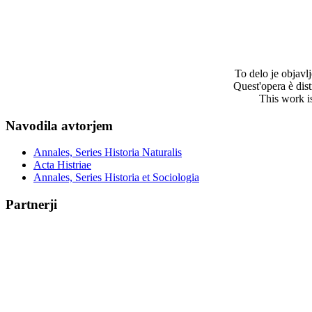
To delo je objav
Quest'opera è dis
This work i
Navodila avtorjem
Annales, Series Historia Naturalis
Acta Histriae
Annales, Series Historia et Sociologia
Partnerji