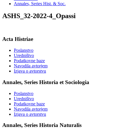
Annales, Series Hist. & Soc.
ASHS_32-2022-4_Opassi
Acta Histriae
Poslanstvo
Uredništvo
Podatkovne baze
Navodila avtorjem
Izjava o avtorstvu
Annales, Series Historia et Sociologia
Poslanstvo
Uredništvo
Podatkovne baze
Navodila avtorjem
Izjava o avtorstvu
Annales, Series Historia Naturalis