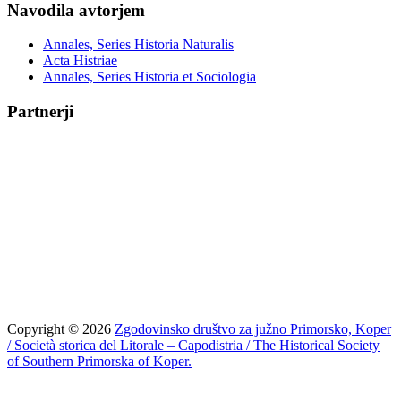
Navodila avtorjem
Annales, Series Historia Naturalis
Acta Histriae
Annales, Series Historia et Sociologia
Partnerji
Copyright © 2026
Zgodovinsko društvo za južno Primorsko, Koper
/ Società storica del Litorale – Capodistria / The Historical Society
of Southern Primorska of Koper.