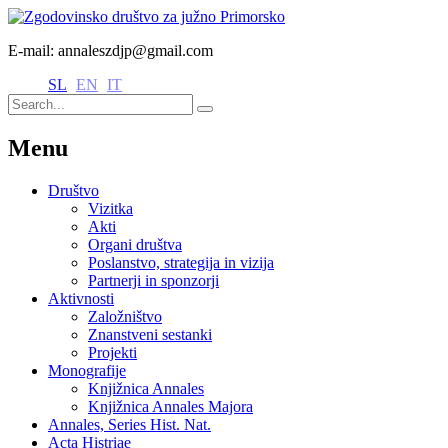
E-mail: annaleszdjp@gmail.com
SL
EN
IT
Menu
Društvo
Vizitka
Akti
Organi društva
Poslanstvo, strategija in vizija
Partnerji in sponzorji
Aktivnosti
Založništvo
Znanstveni sestanki
Projekti
Monografije
Knjižnica Annales
Knjižnica Annales Majora
Annales, Series Hist. Nat.
Acta Histriae