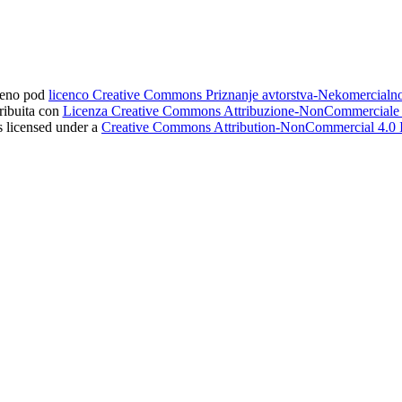
ljeno pod
licenco Creative Commons Priznanje avtorstva-Nekomercial
tribuita con
Licenza Creative Commons Attribuzione-NonCommerciale 4
s licensed under a
Creative Commons Attribution-NonCommercial 4.0 I