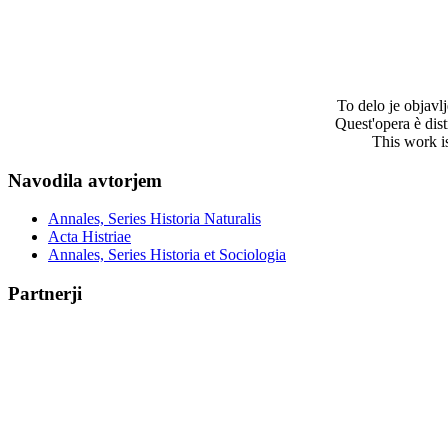
To delo je objav
Quest'opera è dis
This work i
Navodila avtorjem
Annales, Series Historia Naturalis
Acta Histriae
Annales, Series Historia et Sociologia
Partnerji