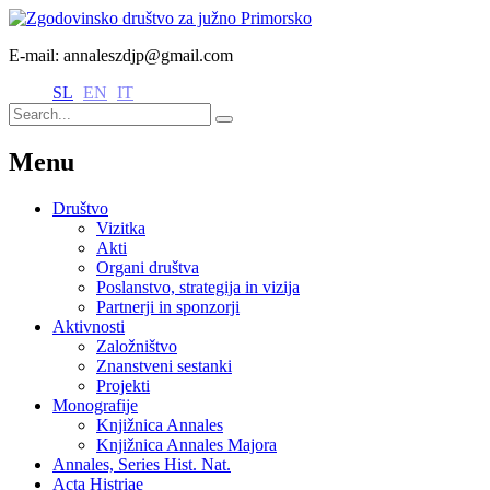
E-mail: annaleszdjp@gmail.com
SL
EN
IT
Menu
Društvo
Vizitka
Akti
Organi društva
Poslanstvo, strategija in vizija
Partnerji in sponzorji
Aktivnosti
Založništvo
Znanstveni sestanki
Projekti
Monografije
Knjižnica Annales
Knjižnica Annales Majora
Annales, Series Hist. Nat.
Acta Histriae