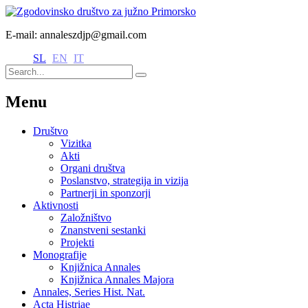
E-mail: annaleszdjp@gmail.com
SL
EN
IT
Menu
Društvo
Vizitka
Akti
Organi društva
Poslanstvo, strategija in vizija
Partnerji in sponzorji
Aktivnosti
Založništvo
Znanstveni sestanki
Projekti
Monografije
Knjižnica Annales
Knjižnica Annales Majora
Annales, Series Hist. Nat.
Acta Histriae